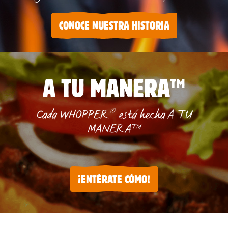
CONOCE NUESTRA HISTORIA
A TU MANERA™
®
Cada WHOPPER
está hecha A TU
MANERA™
¡ENTÉRATE CÓMO!